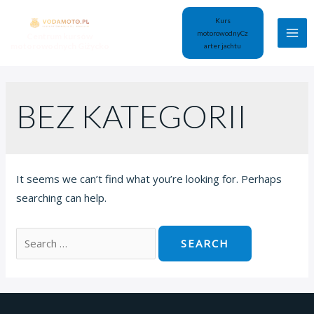
Kurs
motorowodny
Cz
Centrum kursów
motorowodnych Giżycko
arter jachtu
BEZ KATEGORII
It seems we can’t find what you’re looking for. Perhaps
searching can help.